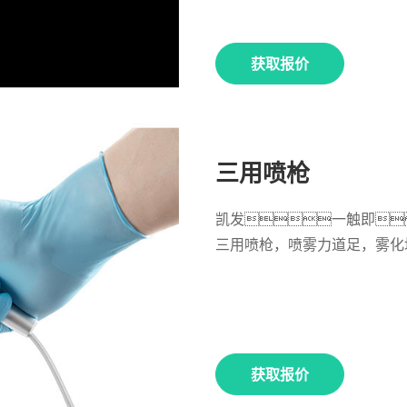
获取报价
三用喷枪
凯发一触即
三用喷枪，喷雾力道足，雾化
获取报价