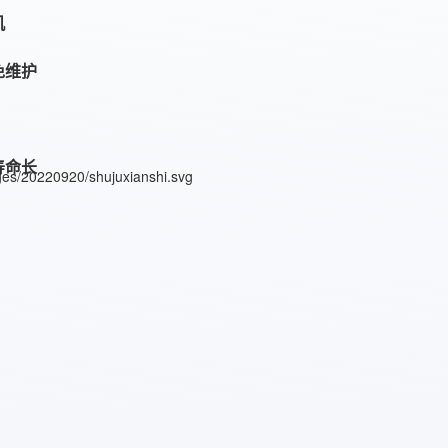
机
免维护
寿命长