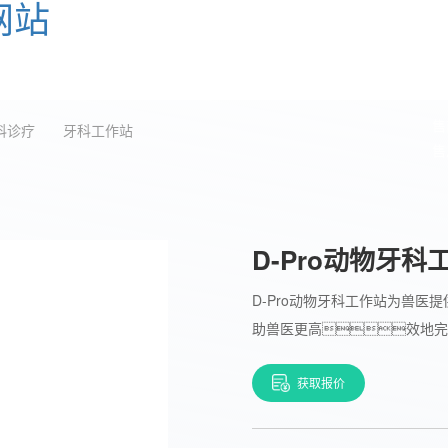
网站
支持
使能平台
合作伙伴
关于凯发一触即发·[中国区]官方网站
售
科诊疗
牙科工作站
售
D-Pro动物牙科
D-Pro动物牙科工作站为兽
助兽医更高效地完
获取报价