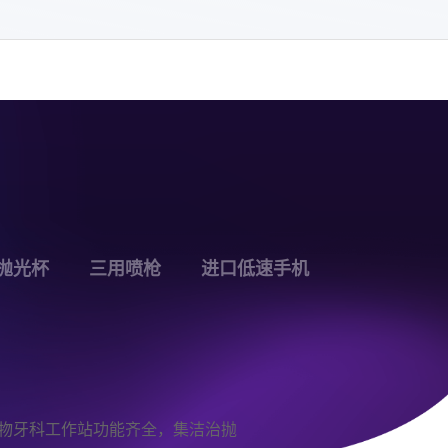
抛光杯
三用喷枪
进口低速手机
物牙科工作站功能齐全，集洁治抛