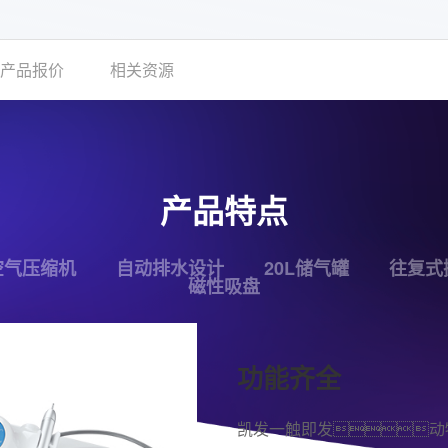
产品报价
相关资源
产品特点
空气压缩机
自动排水设计
20L储气罐
往复式
磁性吸盘
功能齐全
凯发一触即发动