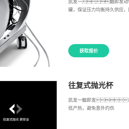
凯发一触即发动
罐，保证压力均衡持久供应，
获取报价
往复式抛光杯
凯发一触即发
低产热，避免意外灼伤