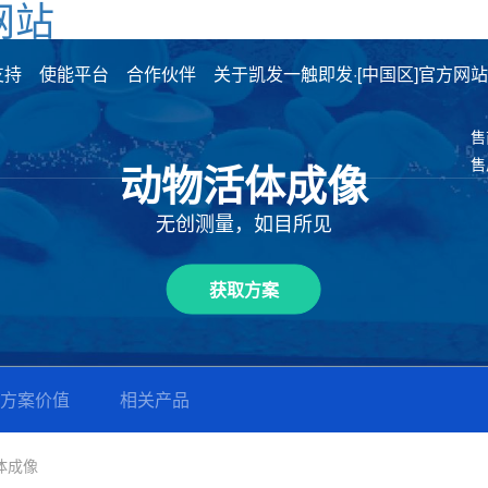
网站
支持
使能平台
合作伙伴
关于凯发一触即发·[中国区]官方网站
售
动物活体成像
售
无创测量，如目所见
获取方案
方案价值
相关产品
体成像