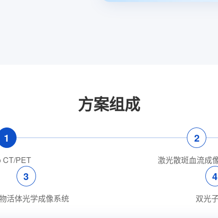
方案组成
1
2
o CT/PET
激光散斑血流成
3
4
物活体光学成像系统
双光