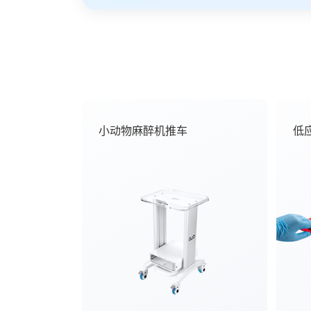
小动物麻醉机推车
低