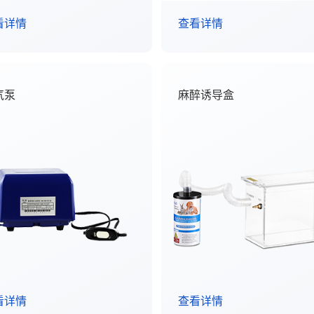
看详情
查看详情
气泵
麻醉诱导盒
看详情
查看详情