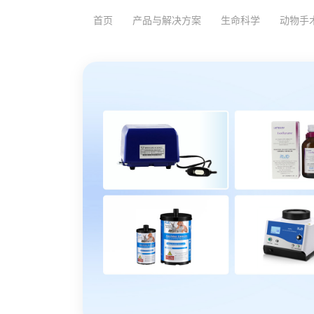
首页
产品与解决方案
生命科学
动物手