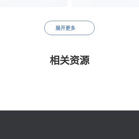
展开更多
相关资源