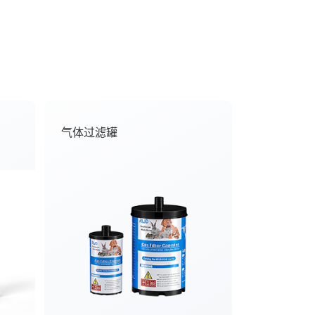
气体过滤罐