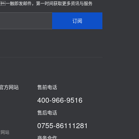
一触即发邮件，第一时间获取更多资讯与服务
订阅
]官方网站
售前电话
400-966-9516
售后电话
0755-86111281
方网站
商务合作