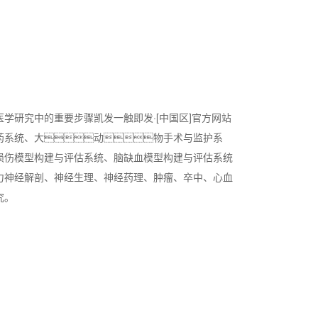
学研究中的重要步骤凯发一触即发·[中国区]官方网站
药系统、大动物手术与监护系
损伤模型构建与评估系统、脑缺血模型构建与评估系统
力神经解剖、神经生理、神经药理、肿瘤、卒中、心血
究。