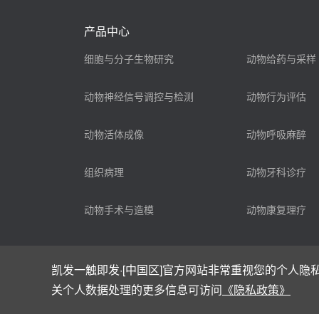
产品中心
细胞与分子生物研究
动物给药与采样
动物神经信号调控与检测
动物行为评估
动物活体成像
动物呼吸麻醉
组织病理
动物牙科诊疗
动物手术与造模
动物康复理疗
凯发一触即发·[中国区]官方网站非常重视您的个人隐私
关个人数据处理的更多信息可访问
《隐私政策》
Copyright © 2002-2025 凯发一触即发·[中国区